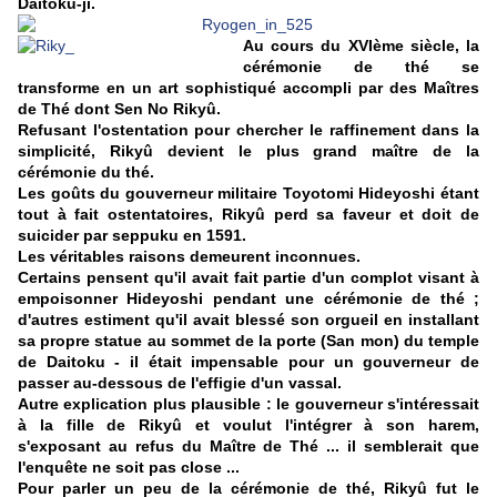
Daitoku-ji.
Au cours du XVIème siècle, la
cérémonie de thé se
transforme en un art sophistiqué accompli par des Maîtres
de Thé dont Sen No Rikyû.
Refusant l'ostentation pour chercher le raffinement dans la
simplicité, Rikyû devient le plus grand maître de la
cérémonie du thé.
Les goûts du gouverneur militaire Toyotomi Hideyoshi étant
tout à fait ostentatoires, Rikyû perd sa faveur et doit de
suicider par seppuku en 1591.
Les véritables raisons demeurent inconnues.
Certains pensent qu'il avait fait partie d'un complot visant à
empoisonner Hideyoshi pendant une cérémonie de thé ;
d'autres estiment qu'il avait blessé son orgueil en installant
sa propre statue au sommet de la porte (San mon) du temple
de Daitoku - il était impensable pour un gouverneur de
passer au-dessous de l'effigie d'un vassal.
Autre explication plus plausible : le gouverneur s'intéressait
à la fille de Rikyû et voulut l'intégrer à son harem,
s'exposant au refus du Maître de Thé ... il semblerait que
l'enquête ne soit pas close ...
Pour parler un peu de la cérémonie de thé, Rikyû fut le