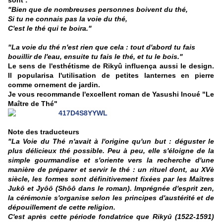
sont :
"Bien que de nombreuses personnes boivent du thé,
Si tu ne connais pas la voie du thé,
C'est le thé qui te boira."
"La voie du thé n'est rien que cela : tout d'abord tu fais
bouillir de l'eau, ensuite tu fais le thé, et tu le bois."
Le sens de l'esthétisme de Rikyû influença aussi le design.
Il popularisa l'utilisation de petites lanternes en pierre
comme ornement de jardin.
Je vous recommande l'excellent roman de Yasushi Inoué "Le
Maître de Thé"
Note des traducteurs
"La Voie du Thé n'avait à l'origine qu'un but : déguster le
plus délicieux thé possible. Peu à peu, elle s'éloigne de la
simple gourmandise et s'oriente vers la recherche d'une
manière de préparer et servir le thé : un rituel dont, au XVè
siècle, les formes sont définitivement fixées par les Maîtres
Jukô et Jyôô (Shôô dans le roman). Imprégnée d'esprit zen,
la cérémonie s'organise selon les principes d'austérité et de
dépouillement de cette religion.
C'est après cette période fondatrice que Rikyû (1522-1591)