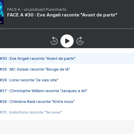
FACE A - un podcast Purecharts
FACE A #30 : Eve Angeli raconte "Avant de partir"
#30 : Eve Angeli raconte "Avant de partir"
#29 : MC Solaar raconte "Bouge de là"
28 : Lorie raconte "Je vais vite"
#27 : Christophe Willem raconte "Jacques a dit"
#26 : Chimène Badi raconte "Entre nous"
#25 : Indochine raconte "3e sexe"
#24 : Zaho raconte "C'est chelou"
#23 : Patrick Bruel raconte "Au café des délices"