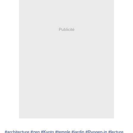
Publicité
#architecture
#zen
#Kyoto
#temple
#jardin
#Ryogen-in
#lecture